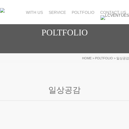
Skip
to
WITH US
SERVICE
POLTFOLIO
CONTACT US
main
LCVENTURES
content
POLTFOLIO
HOME
> POLTFOLIO > 일상공감
일상공감