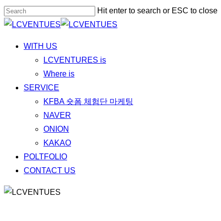
Skip
Hit enter to search or ESC to close
to
Close
main
Search
Menu
WITH US
content
LCVENTURES is
Where is
SERVICE
KFBA 숏폼 체험단 마케팅
NAVER
ONION
KAKAO
POLTFOLIO
CONTACT US