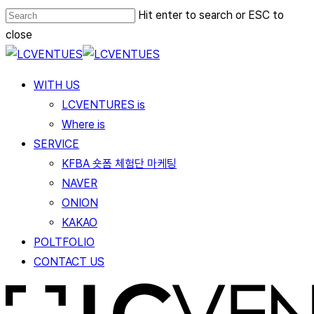
Skip
Hit enter to search or ESC to
to
close
main
Close
content
Search
Menu
WITH US
LCVENTURES is
Where is
SERVICE
KFBA 숏폼 체험단 마케팅
NAVER
ONION
KAKAO
POLTFOLIO
CONTACT US